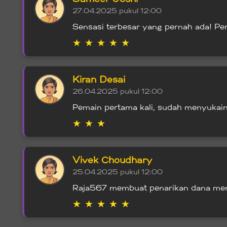
27.04.2025 pukul 12:00
Sensasi terbesar yang pernah ada! P
★
★
★
★
★
Kiran Desai
26.04.2025 pukul 12:00
Pemain pertama kali, sudah menyuka
★
★
★
Vivek Choudhary
25.04.2025 pukul 12:00
Raja567 membuat penarikan dana menj
★
★
★
★
★