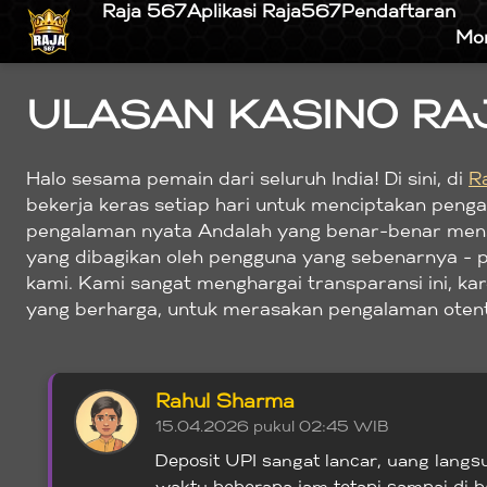
Lewati
Raja 567
Aplikasi Raja567
Pendaftaran
ke
Mo
konten
ULASAN KASINO RA
Halo sesama pemain dari seluruh India! Di sini, di
R
bekerja keras setiap hari untuk menciptakan pen
pengalaman nyata Andalah yang benar-benar men
yang dibagikan oleh pengguna yang sebenarnya -
kami. Kami sangat menghargai transparansi ini, 
yang berharga, untuk merasakan pengalaman otent
Rahul Sharma
15.04.2026 pukul 02:45 WIB
Deposit UPI sangat lancar, uang lang