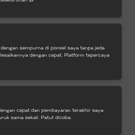
keseluruhan 👍
 dengan sempurna di ponsel saya tanpa jeda
lesaikannya dengan cepat. Platform tepercaya
dengan cepat dan pembayaran terakhir saya
ruk sama sekali. Patut dicoba.