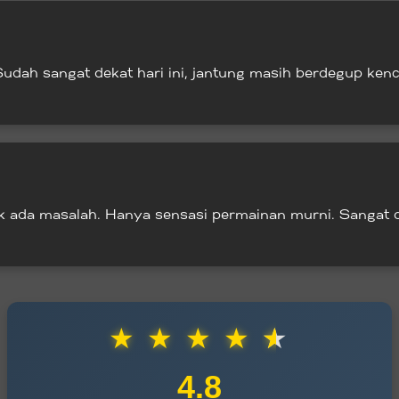
! Sudah sangat dekat hari ini, jantung masih berdegup ken
ak ada masalah. Hanya sensasi permainan murni. Sangat 
★
★
★
★
★
4.8