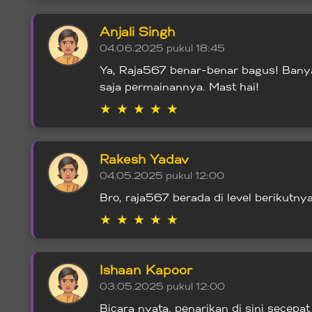
Anjali Singh
04.06.2025 pukul 18:45
Ya, Raja567 benar-benar bagus! Banyak
saja permainannya. Mast hai!
★
★
★
★
★
Rakesh Yadav
04.05.2025 pukul 12:00
Bro, raja567 berada di level berikut
★
★
★
★
★
Ishaan Kapoor
03.05.2025 pukul 12:00
Bicara nyata, penarikan di sini secepa