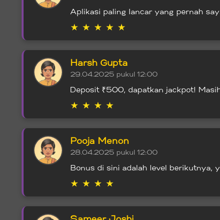
Aplikasi paling lancar yang pernah sa
★
★
★
★
★
Harsh Gupta
29.04.2025 pukul 12:00
Deposit ₹500, dapatkan jackpot! Mas
★
★
★
★
Pooja Menon
28.04.2025 pukul 12:00
Bonus di sini adalah level berikutnya,
★
★
★
★
Sameer Joshi