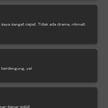
 saya sangat cepat. Tidak ada drama, nikmati
s berdengung, ya!
nar-benar solid!