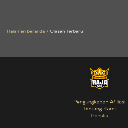
Halaman beranda
»
Ulasan Terbaru
Pengungkapan Afiliasi
Tentang Kami
Penulis