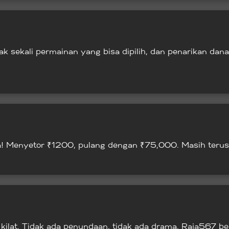
 sekali permainan yang bisa dipilih, dan penarikan dana
nya! Menyetor ₹1200, pulang dengan ₹75,000. Masih teru
t kilat. Tidak ada penundaan, tidak ada drama. Raja567 be